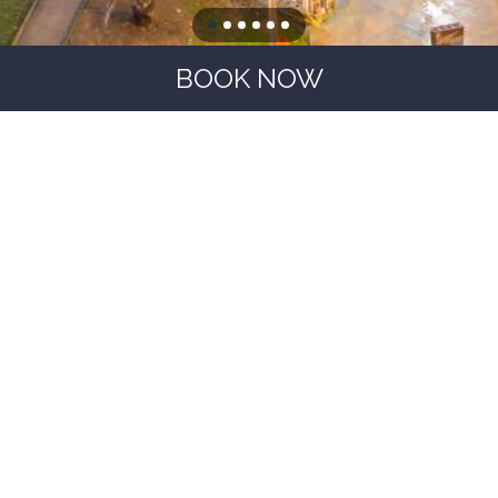
BOOK NOW
OPINIONS
HOTEL PORTON SABANETA ANTIOQUIA
No reviews
HOTEL PORTON SABANETA ANTIOQUIA
Calle 63 sur #43A - 11 ,
050022
Sabaneta (
Colombia
)
Tel.:
+57 604 4481138 / + 57 3217000361
Email:
reservasportonsabaneta1@gmail.com