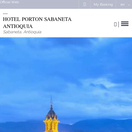
Official Web
My Booking
en
HOTEL PORTON SABANETA
ANTIOQUIA
Sabaneta
,
Antioquia