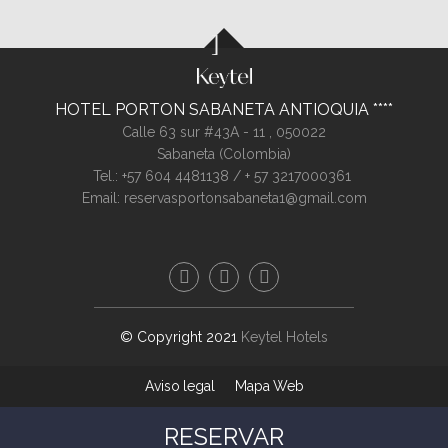
Almuerzo en restaurante representativo del municipio.
Souvenirs del Hotel referentes al Tour.
HOTEL PORTON SABANETA ANTIOQUIA
Calle 63 sur #43A - 11 ,
050022
Sabaneta (
Colombia
)
Tel.:
+57 604 4481138 / + 57 3217000361
Email:
reservasportonsabaneta1@gmail.com
© Copyright 2021
Keytel Hotels
Aviso legal
Mapa Web
RESERVAR