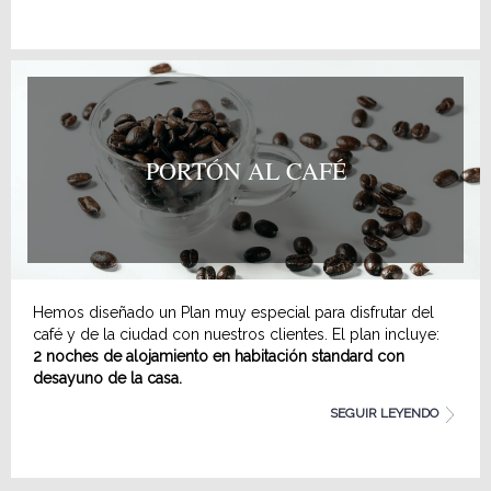
emblemáticos y refrigerio durante el recorrido
PORTÓN AL CAFÉ
Hemos diseñado un Plan muy especial para disfrutar del
café y de la ciudad con nuestros clientes. El plan incluye:
2 noches de alojamiento en habitación standard con
desayuno de la casa.
Tour "Conociendo Medellin" con recogida en el hotel y
SEGUIR LEYENDO
transporte especial de regreso.
Guia túrística por la ciudad con visita a lugares
emblemáticos y refrigerio durante el recorrido.
Ruta del Café por Sabaneta